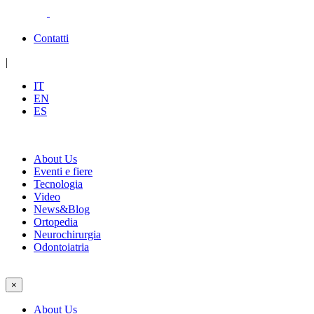
Contatti
|
IT
EN
ES
About Us
Eventi e fiere
Tecnologia
Video
News&Blog
Ortopedia
Neurochirurgia
Odontoiatria
×
About Us